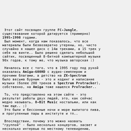
 Этот сайт посвящен группе 
FC-Jungle
,

1995-1998
 годами.

 Был момент, когда нам показалось, что все

материалы были безвозвратно утеряны, но, чисто

случайно я нашел диск с 14ю треками, а 15 трек у

себя на винте.. Было решено сделать небольшой

сайтик, посвященный 8-битной компьютерной музыке

90х годов, к тому же, что музыка авторская :)

 Началось все с того, что в 1995 году под рукой

оказалась 
Amiga-600HD
 с аудио-семплером и

прочими благами, а детство на 
ZX-Spectrum
было весьма бурным - это и кодинг и написание

музыки (более 200 треков в 
Spectrum Protracker
),

собственно, на 
Amiga
 тоже нашелся 
ProTracker
..

 То, что представлено на этом сайте - это

результат работы двух людей, это, как сейчас

модно называть, 
8-Bit Music
 ностальжи, или как

там еще.. ;)

 Это были и бессонные ночи и море выпитого пива,

и прогулянные пары в институте и тп..

 Впоследствии, почему это можно назвать

"группой" - было несколько концертов, засвет и

несколько интервью по местному телевидению,
