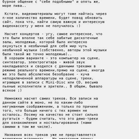
бурное общение с "себе подобными" и опять же,

море пива..

 Кстати, видеоматериалы могут тоже найтись через

n-ное количество времени, будет повод обновить

сайт, пока что, найти самую важную и интересную

видеокассету у меня не получилось :)

 Насчет концертов - угу, самое интересное, что

это были вполне так себе забитые дискотечные

залы, молодежью, которой было интересно

окунуться в необычный для себя мир чуть

необычной музыки (собственно, авторы этой музыки

были такой же точно молодежью)..

 В хорошем варианте - это компьютер на сцене,

синтезатор, электрогитара - живой звук

накладывался и сводился с данными треками в

режиме реального времени,прямо на сцене, иногда

же это было абсолютное безобразие - куча

неподключенной аппаратуры на сцене, треки,

играющие в записи с Mini-Disc или CD, весьма

пьяные исполнители и зрители.. В общем, бывало

всякое ;)

 Немножко насчет самих треков. Все записи на

данном сайте в моно, не по каким-либо

негуманным соображениям, а только по причине

того, что больше ничего с тех времен не

осталось. Посему на качество не стоит сильно

ругаться - будем считать, что это демо-треки

для ознакомления и ностальгирования (нами

самими в том же числе).

 Названия всех треков уже не представляется
