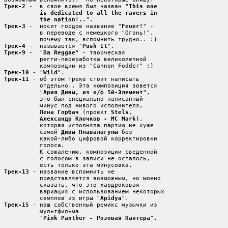
Трек-2
 -  в свое время был назван "
This one

          is dedicated to all the ravers in

          the nation!..
Трек-3
 -  носит гордое название "
Feuer!
" -

          в переводе с немецкого "Огонь!",

Трек-4
 -  называется "
Push It
Трек-9
 -  "
Da Reggae
" - творческая

          регги-переработка великолепной

Трек-10
 - "
Wild
Трек-11
 - об этом треке стоит написать

          отдельно.. Эта композиция зовется

          "
Ария Дивы, из к/ф 5й-Элемент
",

	  это был специально написанный

          минус под живого исполнителя,

Лена Горбач
 (проект 
Stels
,

Александр Клочков - MC Mark
),

          которая исполняла партию не хуже

          самой 
Дивы Плавалагуны
 без

          какой-либо цифровой корректировки

          голоса.

	  К сожалению, композиции сведенной

          с голосом в записи не осталось,

Трек-13
 - название вспомнить не

          представляется возможным, но можно

          сказать, что это хардроковая

	  вариация с использованием некоторых

          семплов из игры "
Apidya
Трек-15
 - наш собственный ремикс музычки из

          мультфильма

          "
Pink Panther - Розовая Пантера
".
