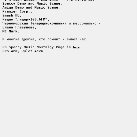
Speccy Demo and Music Scene,

Amiga Demo and Music Scene,

Premier Corp.,

Smash HB,

Радио "Лидер-106.6FM",

Черноморская Телерадиокомпания
Елена Глазунова,

MC Mark.
И многие другие, кто помнит и знает нас.

PS
 Speccy Music Nostalgy Page is 
here
PPS
 Ammy Rulez 4eva!
