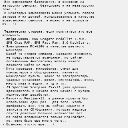
 Все композиции базируются, в основном на

авторских семплах, безусловно и на неавторских

тоже :)

 В некоторых композициях можно услышать голоса

авторов и их друзей, использованные в качестве

всевозможных семплов, а можно и не услышать

их.. ;)

Техническая сторона
, если попытаться это все

вспомнить..

- 
Amiga-600HD
, HDD Seagate Medalist 1.7GB,

  2MB Chip RAM, 8MB Fast Ram, 3.0 KickStart.

- 
Электроника МС-6106
 в качестве цветного

  монитора.

- Какой-то 
стерео-семплер
, название вспомнить

  не представляется возможным, по сайтам,

  посвященным Амиговскому железу ничего

  похожего найти не смог.

- Куча проводов, микрофонов, сумок для

  компьютеров и оборудования, какие-то

  микшерские пульты, какие-то электрогитары,

  ударные установки, рояли, синтезаторы, очень

  много пива и водки, и тд и тп.

- 
ZX Spectrum Scorpion ZS-512
 (как идейный

  вдохновитель и начало всех начал) с жутким

  количеством доработок.

- Какой-то 
Pentium-II
, в данном проекте был

  использован один раз - для того, чтобы

  оцифровать все, что вы сейчас слышите и

  записать на CD-болванку, которая нашлась

  спустя довольно большое количество лет.

- Из софта вспоминается только 
ProTracker
,

  но, явно было еще много чего..

- Возможно что-то еще.. :)
