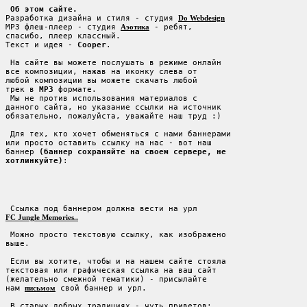
Об этом сайте.
Разработка дизайна и стиля - студия 
Do Webdesign
MP3 флеш-плеер - студия 
Аэотика
 - ребят,

спасибо, плеер классный.

Текст и идея - 
Cooper
.

 На сайте вы можете послушать в режиме онлайн

все композиции, нажав на иконку слева от

любой композиции вы можете скачать любой

трек в 
MP3
 формате.

 Мы не против использования материалов с

данного сайта, но указание ссылки на источник

обязательно, пожалуйста, уважайте наш труд :)

 Для тех, кто хочет обменяться с нами баннерами

или просто оставить ссылку на нас - вот наш

баннер 
(баннер сохраняйте на своем сервере, не

хотлинкуйте)
FC Jungle Memories..
 Можно просто текстовую ссылку, как изображено

выше.

 Если вы хотите, чтобы и на нашем сайте стояла

текстовая или графическая ссылка на ваш сайт

(желательно смежной тематики) - присылайте

нам 
письмом
 свой баннер и урл.
